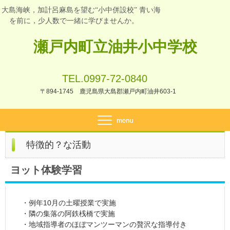
大島海峡，加計呂麻島を望む“小中併設校” 青い海
を前に，少人数で一緒に学びませんか。
瀬戸内町立油井小中学校
TEL.0997-72-0840
〒894-1745 鹿児島県大島郡瀬戸内町油井603-1
特徴的？な活動
ヨット体験学習
・例年10月の土曜授業で実施
・隣の集落の阿鉄桟橋で実施
・地域指導者のほぼマンツーマンの贅沢な指導付き